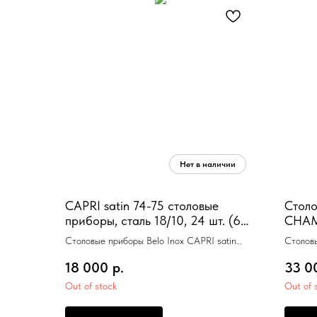
CAPRI satin 74-75 столовые
Стол
приборы, сталь 18/10, 24 шт. (6
CHAMP
ложек + 6 вилок + 6 ножей + 6
цвет 
Столовые приборы Belo Inox CAPRI satin
Столов
сталь 18/10, 24 шт.(6 ложек + 6 вилок + 6
CHAMPA
18 000
р.
33 0
ножей + 6 чайных ложек)
глянцев
ножей +
Out of stock
Out of 
коробк