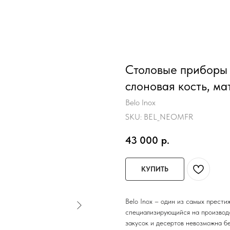
Столовые приборы 
слоновая кость, мат
Belo Inox
SKU:
BEL_NEOMFR
43 000
р.
КУПИТЬ
Belo Inox – один из самых прести
специализирующийся на производс
закусок и десертов невозможна б