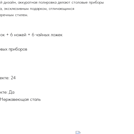
ый дизайн, аккуратная полировка делают столовые приборы
ла, эксклюзивным подарком, отличающимся
пречным стилем.
лок + 6 ножей + 6 чайных ложек
овых приборов
екте: 24
кте: Да
 Нержавеющая сталь