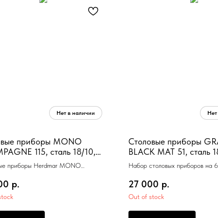
овые приборы MONO
Столовые приборы G
AGNE 115, сталь 18/10,
BLACK MAT 51, сталь 1
шампань глянцевый, 24 шт.
черный матовый, 24 шт
ые приборы Herdmar MONO
Набор столовых приборов на 6
GNE 115 сталь 18/10, цвет шампань
прибора Herdmar GRACE BLA
00
р.
27 000
р.
ый, 24 шт. (6 ложек + 6 вилок + 6
 6 чайных ложек) подарочная
stock
Out of stock
а