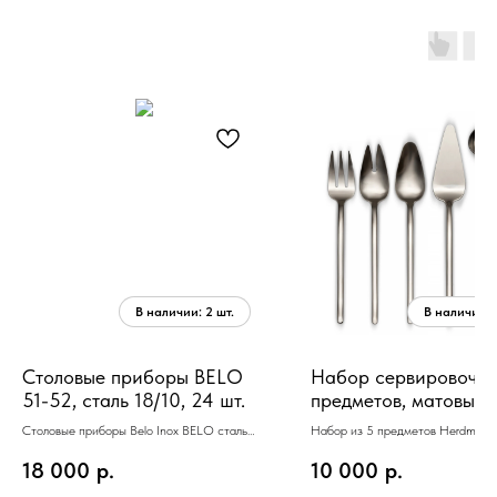
Столовые приборы BELO
Набор сервировочны
51-52, сталь 18/10, 24 шт.
предметов, матовый, 
18/10
Столовые приборы Belo Inox BELO сталь
Набор из 5 предметов Herdmar 
18/10, 24 шт.(6 ложек + 6 вилок + 6 ножей
SERVING SET MAT матовый, (поло
18 000
р.
10 000
р.
+ 6 чайных ложек)
сервировочные вилка, ложка, ложк
салата, лопатка) подарочная кор