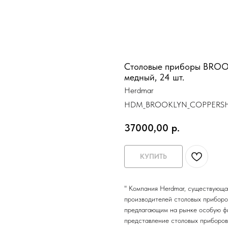
Cтоловые приборы BROOK
медный, 24 шт.
Herdmar
HDM_BROOKLYN_COPPERS
37000,00
р.
КУПИТЬ
" Компания Herdmar, существующая
производителей столовых приборо
предлагающим на рынке особую фи
представление столовых приборов 