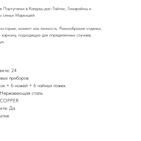
е Португалии в Калдаш-дас-Тайпас, Гимарайнш и
ем семьи Маркишей.
историю, момент или личность. Разнообразие отделки,
 харизму, подходящую для определенных случаев,
ум.
екте: 24
овых приборов
лок + 6 ножей + 6 чайных ложек
 Нержавеющая сталь
 COPPER
кте: Да
ытие