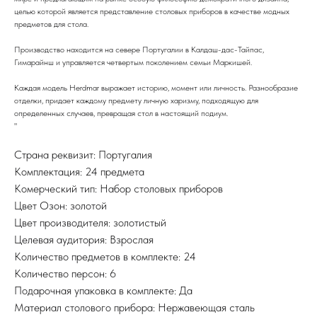
целью которой является представление столовых приборов в качестве модных
предметов для стола.
Производство находится на севере Португалии в Калдаш-дас-Тайпас,
Гимарайнш и управляется четвертым поколением семьи Маркишей.
Каждая модель Herdmar выражает историю, момент или личность. Разнообразие
отделки, придает каждому предмету личную харизму, подходящую для
определенных случаев, превращая стол в настоящий подиум.
"
Страна реквизит: Португалия
Комплектация: 24 предмета
Комерческий тип: Набор столовых приборов
Цвет Озон: золотой
Цвет производителя: золотистый
Целевая аудитория: Взрослая
Количество предметов в комплекте: 24
Количество персон: 6
Подарочная упаковка в комплекте: Да
Материал столового прибора: Нержавеющая сталь