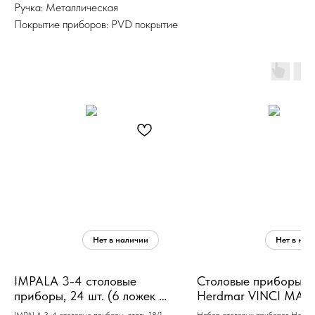
Ручка: Металлическая
Покрытие приборов: PVD покрытие
IMPALA 3-4 столовые
Столовые приборы
приборы, 24 шт. (6 ложек +
Herdmar VINCI MAT
6 вилок + 6 ножей + 6
COPPER 131, сталь 18
IMPALA 3-4 столовые приборы, сталь 18/10,
Набор столовых приборов Herdm