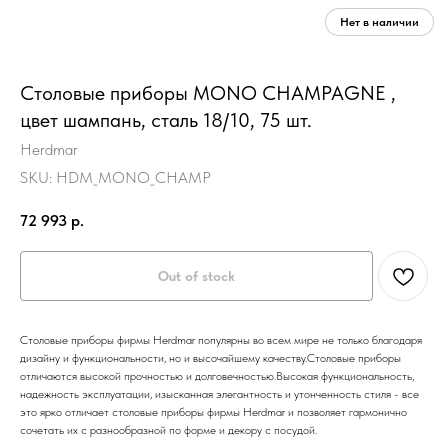
Столовые приборы MONO CHAMPAGNE ,
цвет шампань, сталь 18/10, 75 шт.
Herdmar
SKU:
HDM_MONO_CHAMP
72 993
р.
Out of stock
Столовые приборы фирмы Herdmar популярны во всем мире не только благодаря
дизайну и функциональности, но и высочайшему качеству.Столовые приборы
отличаются высокой прочностью и долговечностью.Высокая функциональность,
надежность эксплуатации, изысканная элегантность и утонченность стиля - все
это ярко отличает столовые приборы фирмы Herdmar и позволяет гармонично
сочетать их с разнообразной по форме и декору с посудой.