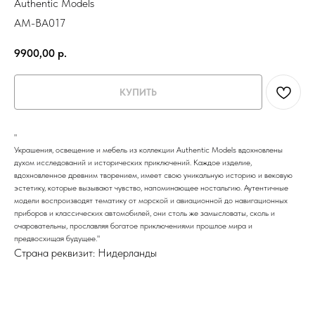
Authentic Models
AM-BA017
9900,00
р.
КУПИТЬ
"
Украшения, освещение и мебель из коллекции Authentic Models вдохновлены
духом исследований и исторических приключений. Каждое изделие,
вдохновленное древним творением, имеет свою уникальную историю и вековую
эстетику, которые вызывают чувство, напоминающее ностальгию. Аутентичные
модели воспроизводят тематику от морской и авиационной до навигационных
приборов и классических автомобилей, они столь же замысловаты, сколь и
очаровательны, прославляя богатое приключениями прошлое мира и
предвосхищая будущее."
Страна реквизит: Нидерланды