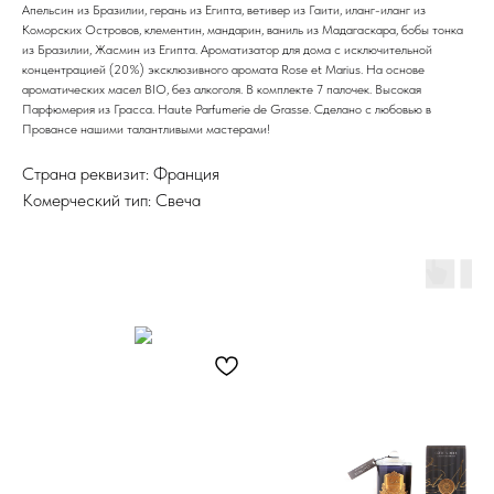
Апельсин из Бразилии, герань из Египта, ветивер из Гаити, иланг-иланг из
Коморских Островов, клементин, мандарин, ваниль из Мадагаскара, бобы тонка
из Бразилии, Жасмин из Египта. Ароматизатор для дома с исключительной
концентрацией (20%) эксклюзивного аромата Rose et Marius. На основе
ароматических масел BIO, без алкоголя. В комплекте 7 палочек. Высокая
Парфюмерия из Грасса. Haute Parfumerie de Grasse. Сделано с любовью в
Провансе нашими талантливыми мастерами!
Страна реквизит: Франция
Комерческий тип: Свеча