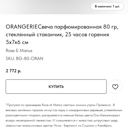
ORANGERIEСвеча парфюмированная 80 гр,
стеклянный стаканчик, 25 часов горения
5х7х6 см
Rose & Marius
SKU:
BG-80-ORAN
2 772
р.
КУПИТЬ
"Прогулка по оранжерее Rose et Marius светлым зимним утром Прованса . В
вековых земляных горшках на кустах юдзу и мандариновых деревьев, утяжеленных
разноцветными плодами, раскрываются нежные белые цветы.Они бальзамируют
воздух неожиданной свежестью. И смешиваются с живостью цитрусовых цедр,
нежностью апельсиновых цветов. Ноты : Бергамот из Сицилии и Калабрии,