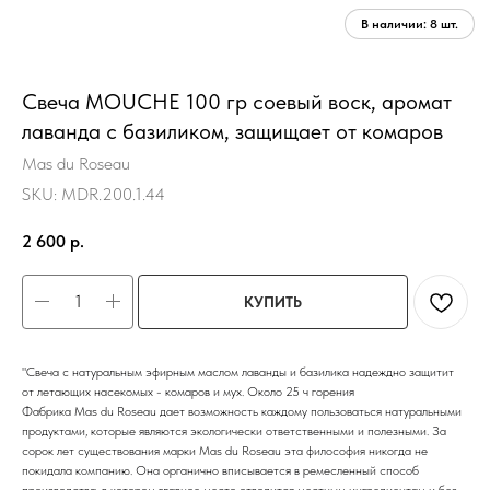
Свеча MOUCHE 100 гр соевый воск, аромат
лаванда с базиликом, защищает от комаров
Mas du Roseau
SKU:
MDR.200.1.44
2 600
р.
КУПИТЬ
"Свеча с натуральным эфирным маслом лаванды и базилика надеждно защитит
от летающих насекомых - комаров и мух. Около 25 ч горения
Фабрика Mas du Roseau дает возможность каждому пользоваться натуральными
продуктами, которые являются экологически ответственными и полезными. За
сорок лет существования марки Mas du Roseau эта философия никогда не
покидала компанию. Она органично вписывается в ремесленный способ
производства, в котором главное место отводится местным ингредиентам и без