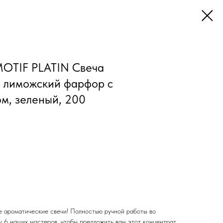
TIF PLATIN Свеча
 лиможский фарфор с
м, зеленый, 200
е ароматические свечи! Полностью ручной работы во
у 6 наших мастеров, чтобы предложить вам этот концентрат