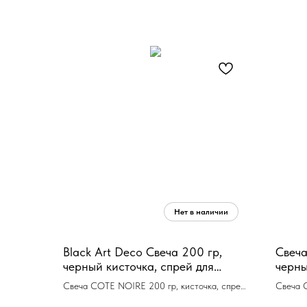
Black Art Deco Свеча 200 гр,
Свеча
черный кисточка, спрей для
черны
кисточки 5 мл,
ВхШхД
Свеча COTE NOIRE 200 гр, кисточка, спрей
Свеча 
время
5 мл,соевый воск
время г