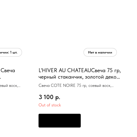
 Свеча
L'HIVER AU CHATEAUСвеча 75 гр,
черный стаканчик, золотой декор,
оевый
ВхШхД 11х7,5х7,5см соевый воск,
вый воск,
Свеча COTE NOIRE 75 гр, соевый воск,
вр
время горения 25ч
3 100
р.
Out of stock
ПРЕДЗАКАЗ