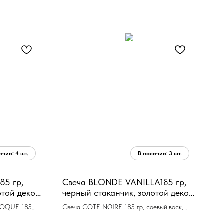
85 гр,
Свеча BLONDE VANILLA185 гр,
отой декор,
черный стаканчик, золотой декор,
евый воск,
ВхШхД 13,5х8х8 см соевый воск,
POQUE 185
Свеча COTE NOIRE 185 гр, соевый воск,
время
 60ч
время горения 60ч