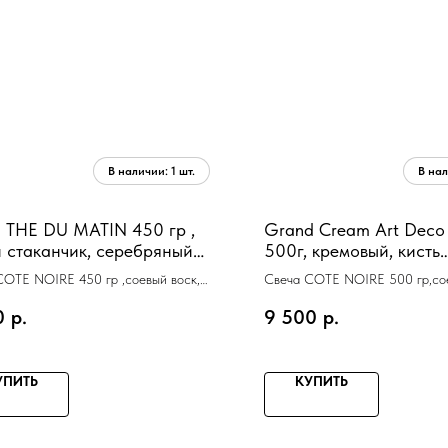
 THE DU MATIN 450 гр ,
Grand Cream Art Deco
 стаканчик, серебряный
500г, кремовый, кисть
, время горения 100
ароматизированная, с
COTE NOIRE 450 гр ,соевый воск,
Свеча COTE NOIRE 500 гр,сое
воск, спрей 5мл д
орения 100 ч
кисточка, спрей 5мл
0
р.
9 500
р.
УПИТЬ
КУПИТЬ