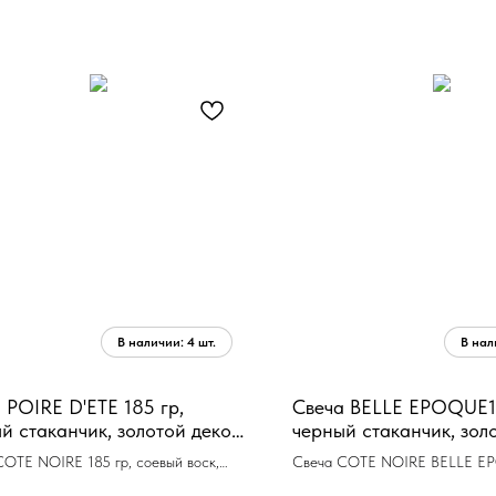
 POIRE D'ETE 185 гр,
Свеча BELLE EPOQUE1
й стаканчик, золотой декор,
черный стаканчик, зол
 13,5х8х8 см соевый воск,
ВхШхД 13,5х8х8 см со
COTE NOIRE 185 гр, соевый воск,
Свеча COTE NOIRE BELLE E
 г
время г
орения 60ч
гр,соевый воск, время горения