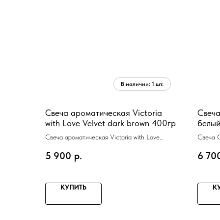
Свеча ароматическая Victoria
Свеча
with Love Velvet dark brown 400гр
белый
декор
Свеча ароматическая Victoria with Love
Свеча 
Velvet dark brown 400гр, отделка велюр
время г
5 900
р.
6 70
КУПИТЬ
К