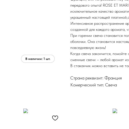
передового опыта! ROSE ET MARIUS
исключительное качество аромати
украшенный настоящей платиной,с
Интенсивное распространение аро
созданной для каждого аромата, 
При горении свеча становится по
оболочки. Она становится насто
повседневную жизнь!
Когда свеча закончится, помойте 
сменные свечи – любой аромат из 
В стаканчик можно вставить не то
Страна реквизит: Франция
Комерческий тип: Свеча