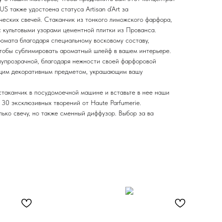
 также удостоена статуса Artisan d’Art за
ческих свечей. Стаканчик из тонкого лиможского фарфора,
 культовыми узорами цементной плитки из Прованса.
мата благодаря специальному восковому составу,
чтобы сублимировать ароматный шлейф в вашем интерьере.
лупрозрачной, благодаря нежности своей фарфоровой
ящим декоративным предметом, украшающим вашу
стаканчик в посудомоечной машине и вставьте в нее наши
30 эксклюзивных творений от Haute Parfumerie.
лько свечу, но также сменный диффузор. Выбор за ва