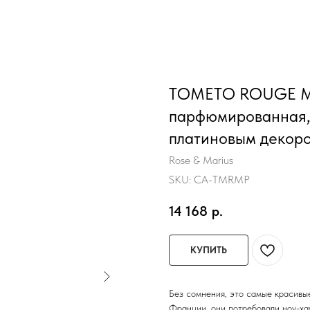
TOMETO ROUGE MO
парфюмированная,
платиновым декоро
Rose & Marius
SKU:
CA-TMRMP
14 168
р.
КУПИТЬ
Без сомнения, это самые красивы
Франции, они потребовали ноу-ха