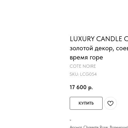
LUXURY CANDLE C
золотой декор, сое
время горе
COTE NOIRE
SKU:
LCG054
17 600
р.
КУПИТЬ
"
Аромат Charente Rose: Волнующий