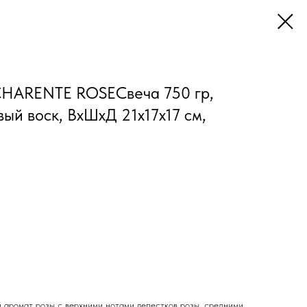
HARENTE ROSEСвеча 750 гр,
вый воск, ВхШхД 21х17х17 см,
 аромат розы с верхними нотами лепестков розы, средними