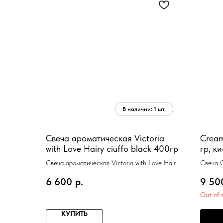
Свеча ароматическая Victoria
Cream
with Love Hairy ciuffo black 400гр
гр, к
спрей
Свеча ароматическая Victoria with Love Hairy
Свеча 
во
ciuffo black 400гр, натуральная кожа
5мл, со
6 600
р.
9 50
Out of 
КУПИТЬ
П