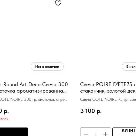
 Round Art Deco Свеча 300
Свеча POIRE D'ETE75 г
источка ароматизированная,
стаканчик, золотой дек
 5 мл для кисточки, соевый
11х7,5х7,5см соевый во
COTE NOIRE 300 гр, кисточка, спрей
Свеча COTE NOIRE 75 гр, сое
евый воск, время горения 65 ч
время горения 25ч
0
р.
3 100
р.
stock
КУПИТ
РЕДЗАКАЗ