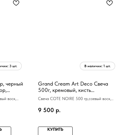
р, черный
Grand Cream Art Deco Свеча
ор,
500г, кремовый, кисть
ск
ароматизированная, соевый
вый воск,
Свеча COTE NOIRE 500 гр,соевый воск,
воск, спрей 5мл д
кисточка, спрей 5мл
9 500
р.
Ь
КУПИТЬ