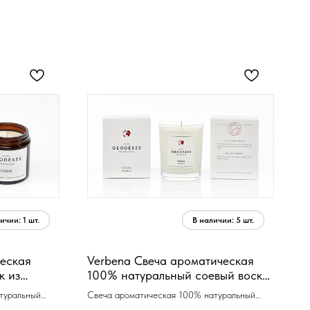
еская
Verbena Свеча ароматическая
к из
100% натуральный соевый воск
косточек
180 гр, время горения 50 ч.
туральный
Свеча ароматическая 100% натуральный
косточек 150
соевый воск 180 гр, время горения 50 ч.