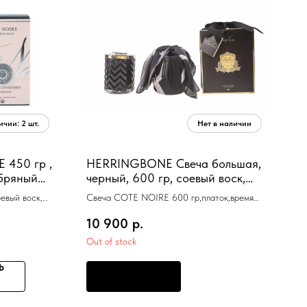
 450 гр ,
HERRINGBONE Свеча большая,
ебряный
черный, 600 гр, соевый воск,
100
платок, время горения 100 ч
евый воск,
Свеча COTE NOIRE 600 гр,платок,время
горения 100 ч
10 900
р.
Out of stock
Ь
ПРЕДЗАКАЗ