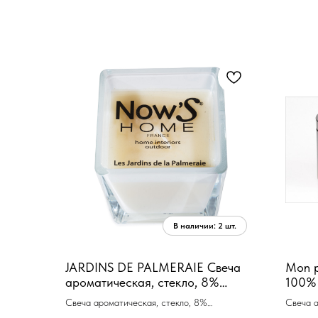
JARDINS DE PALMERAIE Свеча
Mon p
ароматическая, стекло, 8%
100% 
ароматического экстракта, 400
кокос
Свеча ароматическая, стекло, 8%
Свеча 
мл, 70 ч горения
150 г
ароматического экстракта, 400 мл, 70 ч
воск из