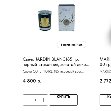
Свеча JARDIN BLANC185 гр,
MARI
черный стаканчик, золотой декор,
80 гр
ВхШхД 13,5х8х8 см соевый воск,
часов
Свеча COTE NOIRE 185 гр,соевый воск,
MARIUS
время г
время горения 60ч
стеклян
4 800
р.
2 77
5х7х6 
КУПИТЬ
К