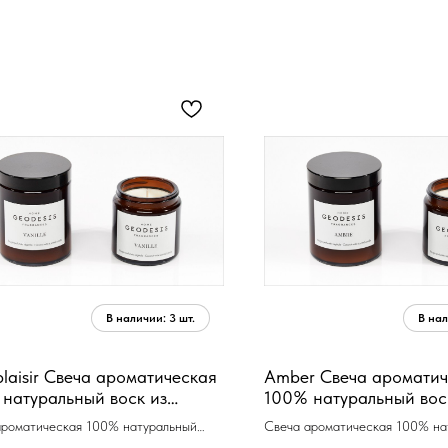
laisir Свеча ароматическая
Amber Свеча ароматич
натуральный воск из
100% натуральный вос
а и абрикосовых косточек
кокоса и абрикосовых 
ароматическая 100% натуральный
Свеча ароматическая 100% на
р, время
150 гр, время горен
 кокоса и абрикосовых косточек 150
воск из кокоса и абрикосовых 