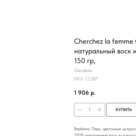
Cherchez la femme
натуральный воск и
150 гр,
Geodesis
SKU:
1218P
1 906
р.
КУПИТЬ
Вербена, Перу: цветочный цитрус
100% натуральный воск из кокоса