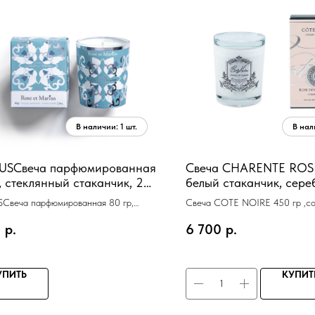
USСвеча парфюмированная
Свеча CHARENTE ROSE
, стеклянный стаканчик, 25
белый стаканчик, сер
 горения 5х7х6 см
декор, время горения 
Свеча парфюмированная 80 гр,
Свеча COTE NOIRE 450 гр ,со
ный стаканчик, 25 часов горения
время горения 100 ч
2
р.
6 700
р.
см
УПИТЬ
КУПИТ