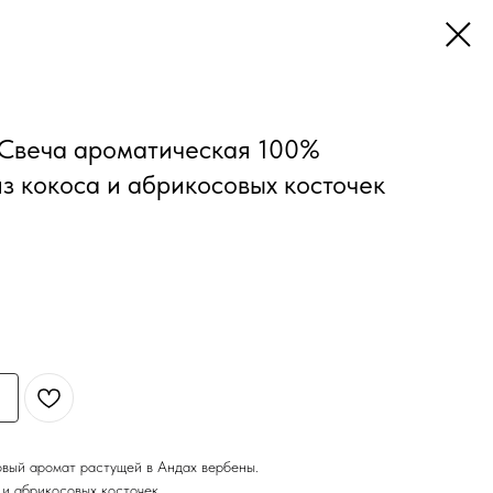
 Свеча ароматическая 100%
з кокоса и абрикосовых косточек
овый аромат растущей в Андах вербены.
 и абрикосовых косточек