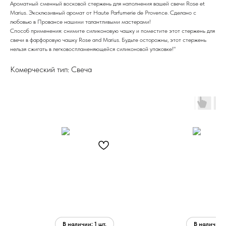
Ароматный сменный восковой стержень для наполнения вашей свечи Rose et
Marius. Эксклюзивный аромат от Haute Parfumerie de Provence. Сделано с
любовью в Провансе нашими талантливыми мастерами!
Способ применения: снимите силиконовую чашку и поместите этот стержень для
свечи в фарфоровую чашку Rose and Marius. Будьте осторожны, этот стержень
нельзя сжигать в легковоспламеняющейся силиконовой упаковке!"
Комерческий тип: Свеча