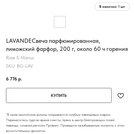
LAVANDEСвеча парфюмированная,
лиможский фарфор, 200 г, около 60 ч горения
Rose & Marius
SKU:
BG-LAV
6 776
р.
КУПИТЬ
"В июле альпийские долины покрываются голубым лавандовым ковром.
Перенеситесь туда во время сиесты, прямо в центр благоухающих полей
лаванды, символа региона Прованс. Проведите незабываемые моменты с этим
восхитительным ароматом