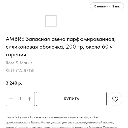
AMBRE Запасная свеча парфюмированная,
силиконовая оболочка, 200 гр, около 60 ч
горения
Rose & Marius
SKU:
CA-REDR
3 240
р.
КУПИТЬ
Наши бабушки в Провансе клали янтарные шары в шкафы, чтобы
ароматизировать белье. Мы придумали для вас головокружительный аромат,
который заставит вас испытать этот ароматный момент в бастидах Прованса.