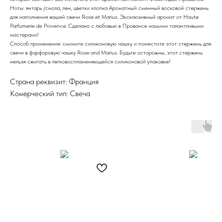
Ноты: янтарь /смола, лен, цветки хлопка Ароматный сменный восковой стержень
для наполнения вашей свечи Rose et Marius. Эксклюзивный аромат от Haute
Parfumerie de Provence. Сделано с любовью в Провансе нашими талантливыми
мастерами!
Способ применения: снимите силиконовую чашку и поместите этот стержень для
свечи в фарфоровую чашку Rose and Marius. Будьте осторожны, этот стержень
нельзя сжигать в легковоспламеняющейся силиконовой упаковке!
Страна реквизит: Франция
Комерческий тип: Свеча