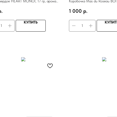
вердое HEART MONOI, 17 гр, аромат
Коробочка Mas du Roseau B
для мыла или шампуня твердого
р.
1 000
р.
алюминий
КУПИТЬ
КУПИТ