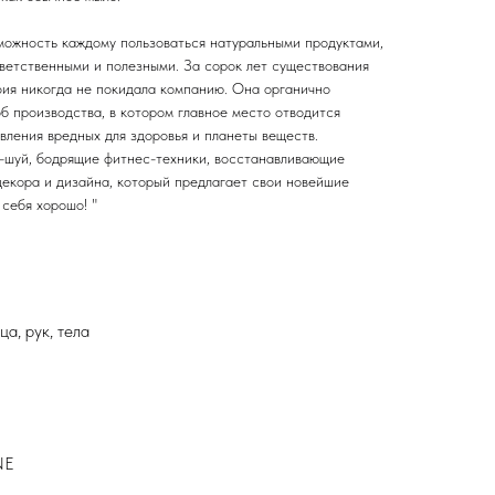
ожность каждому пользоваться натуральными продуктами,
тветственными и полезными. За сорок лет существования
ия никогда не покидала компанию. Она органично
б производства, в котором главное место отводится
вления вредных для здоровья и планеты веществ.
-шуй, бодрящие фитнес-техники, восстанавливающие
декора и дизайна, который предлагает свои новейшие
 себя хорошо! "
а, рук, тела
NE