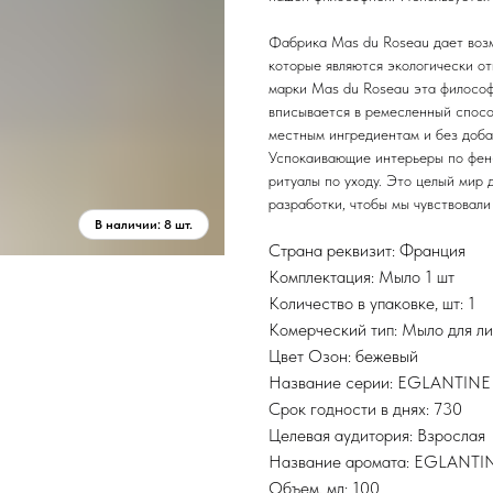
Фабрика Mas du Roseau дает возм
которые являются экологически о
марки Mas du Roseau эта философ
вписывается в ремесленный спосо
местным ингредиентам и без доба
Успокаивающие интерьеры по фен
ритуалы по уходу. Это целый мир 
разработки, чтобы мы чувствовали
Страна реквизит: Франция
Комплектация: Мыло 1 шт
Количество в упаковке, шт: 1
Комерческий тип: Мыло для лиц
Цвет Озон: бежевый
Название серии: EGLANTINE
Срок годности в днях: 730
Целевая аудитория: Взрослая
Название аромата: EGLANTI
Объем, мл: 100