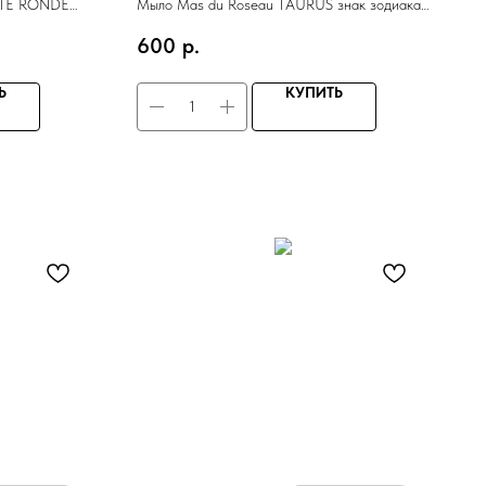
OITE RONDE
Мыло Mas du Roseau TAURUS знак зодиака
 диам 7,5 см,
Телец 40гр, аромат апельсиновый цветок
600
р.
Ь
КУПИТЬ