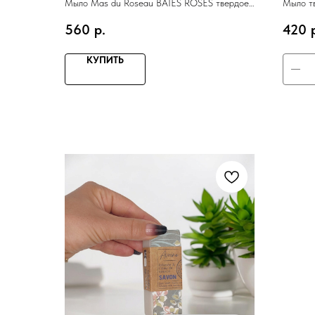
Мыло Mas du Roseau BAIES ROSES твердое
Мыло т
100 гр, аромат розовые ягоды
монои
560
р.
420
КУПИТЬ