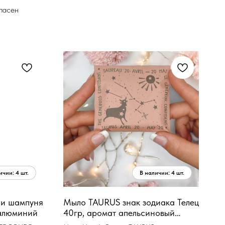
опасен
ли шампуня
Мыло TAURUS знак зодиака Телец
 алюминий
40гр, аромат апельсиновый
цветок