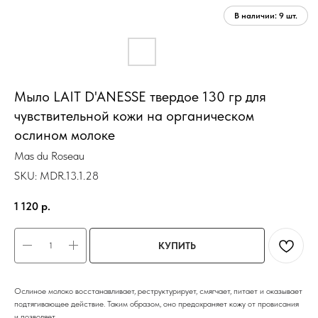
Мыло LAIT D'ANESSE твердое 130 гр для
чувствительной кожи на органическом
ослином молоке
Mas du Roseau
SKU:
MDR.13.1.28
1 120
р.
КУПИТЬ
Ослиное молоко восстанавливает, реструктурирует, смягчает, питает и оказывает
подтягивающее действие. Таким образом, оно предохраняет кожу от провисания
и позволяет