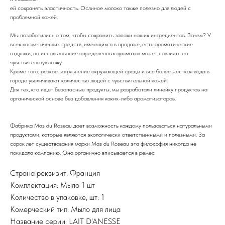
ей сохранять эластичность. Ослиное молоко также полезно для людей с
проблемной кожей.
Мы позаботились о том, чтобы сохранить запахи наших ингредиентов. Зачем? У
всех косметических средств, имеющихся в продаже, есть ароматические
отдушки, но использование определенных ароматов может повлиять на
чувствительную кожу.
Кроме того, резкое загрязнение окружающей среды и все более жесткая вода в
городе увеличивают количество людей с чувствительной кожей.
Для тех, кто ищет безопасные продукты, мы разработали линейку продуктов на
органической основе без добавления каких-либо ароматизаторов.
Фабрика Mas du Roseau дает возможность каждому пользоваться натуральными
продуктами, которые являются экологически ответственными и полезными. За
сорок лет существования марки Mas du Roseau эта философия никогда не
покидала компанию. Она органично вписывается в ремес
Страна реквизит: Франция
Комплектация: Мыло 1 шт
Количество в упаковке, шт: 1
Комерческий тип: Мыло для лица
Название серии: LAIT D'ANESSE