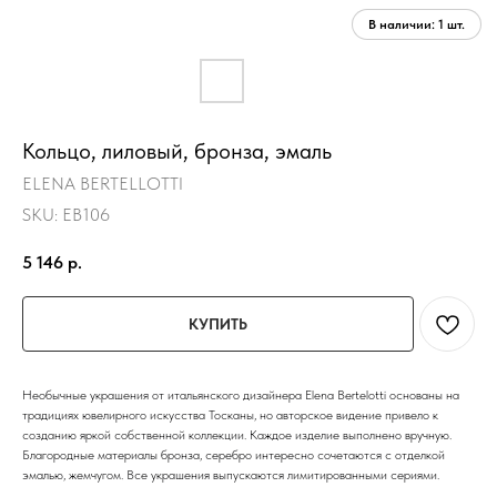
Кольцо, лиловый, бронза, эмаль
ELENA BERTELLOTTI
SKU:
EB106
5 146
р.
КУПИТЬ
Необычные украшения от итальянского дизайнера Elena Bertelotti основаны на
традициях ювелирного искусства Тосканы, но авторское видение привело к
созданию яркой собственной коллекции. Каждое изделие выполнено вручную.
Благородные материалы бронза, серебро интересно сочетаются с отделкой
эмалью, жемчугом. Все украшения выпускаются лимитированными сериями.