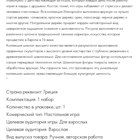
Манопулос с детства наблюдал за отцом, который каждый день после работы
играл в нарды с друзьями. Костас понял, что игры избавляют от стресса и делают
человека счастливым. Вся коллекция Manopoulos выполнена вручную из лучших
сортов дерева -оливковое, красное дерево, орех, палисандр, черное дерево и
многие другие. Натуральное дерево придает нардам неповторимый вид,
невероятное ощущение осязания и долговечность. Рисунок выполняется из
различного шпона в традиционной технике маркетри, искусства, которое
процветало в Европе в 16 веке.
Коллекция шахмат высшего качества является результатом вдохновения
одаренных скульпторов и высокого уровня мастерства с глубоким уважением к
древнегреческой цивилизации. Для изготовления шахматных фигур используются
самые передовые технологии литья. Шахматные фигуры покрыты лаком и
обработаны вручную. Мы гордимся тем, что производим эту уникальную
коллекцию шахмат, представляющую большую культурную ценность.
"
Страна реквизит: Греция
Комплектация: 1 набор
Количество в упаковке, шт: 1
Комерческий тип: Настольная игра
Целевая аудитория игры: Для взрослых
Целевая аудитория: Взрослая
Вид выпуска товара: Ручная, авторская работа