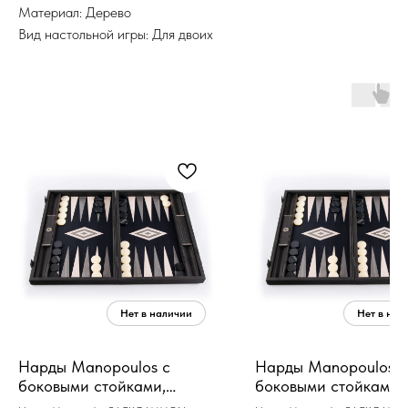
Материал: Дерево
Вид настольной игры: Для двоих
Нарды Manopoulos с
Нарды Manopoulos с
боковыми стойками,
боковыми стойками,
30x20см, жемчужно-серый
38x23см, жемчужно-