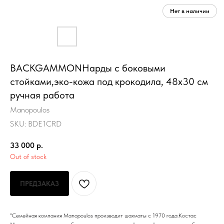
BACKGAMMONНарды с боковыми
стойками,эко-кожа под крокодила, 48x30 см
ручная работа
Manopoulos
SKU:
BDE1CRD
33 000
р.
Out of stock
ПРЕДЗАКАЗ
"Семейная компания Manopoulos производит шахматы с 1970 года.Костас