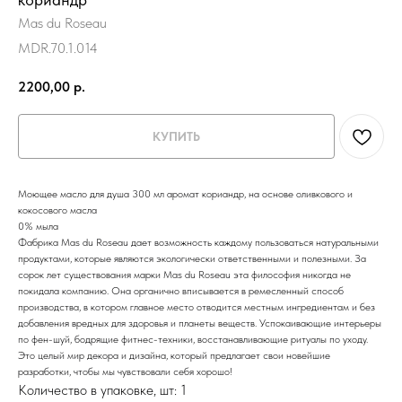
Mas du Roseau
MDR.70.1.014
2200,00
р.
КУПИТЬ
Моющее масло для душа 300 мл аромат кориандр, на основе оливкового и
кокосового масла
0% мыла
Фабрика Mas du Roseau дает возможность каждому пользоваться натуральными
продуктами, которые являются экологически ответственными и полезными. За
сорок лет существования марки Mas du Roseau эта философия никогда не
покидала компанию. Она органично вписывается в ремесленный способ
производства, в котором главное место отводится местным ингредиентам и без
добавления вредных для здоровья и планеты веществ. Успокаивающие интерьеры
по фен-шуй, бодрящие фитнес-техники, восстанавливающие ритуалы по уходу.
Это целый мир декора и дизайна, который предлагает свои новейшие
разработки, чтобы мы чувствовали себя хорошо!
Количество в упаковке, шт: 1