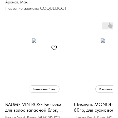
Аромат: Мак
Название аромата: COQUELICOT
BAUME VIN ROSE Бальзам
Шампунь MONOI тв
для волос запасной блок, 1
60гр, для сухих воло
л
Бальзам Mas du Roseau BAUME VIN ROSE
Шампунь Mas du Roseau MONOI