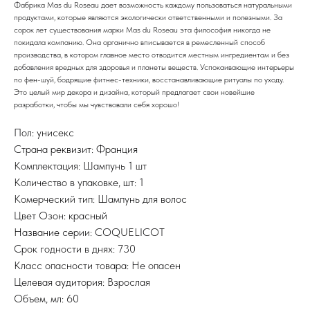
Фабрика Mas du Roseau дает возможность каждому пользоваться натуральными
продуктами, которые являются экологически ответственными и полезными. За
сорок лет существования марки Mas du Roseau эта философия никогда не
покидала компанию. Она органично вписывается в ремесленный способ
производства, в котором главное место отводится местным ингредиентам и без
добавления вредных для здоровья и планеты веществ. Успокаивающие интерьеры
по фен-шуй, бодрящие фитнес-техники, восстанавливающие ритуалы по уходу.
Это целый мир декора и дизайна, который предлагает свои новейшие
разработки, чтобы мы чувствовали себя хорошо!
Пол: унисекс
Страна реквизит: Франция
Комплектация: Шампунь 1 шт
Количество в упаковке, шт: 1
Комерческий тип: Шампунь для волос
Цвет Озон: красный
Название серии: COQUELICOT
Срок годности в днях: 730
Класс опасности товара: Не опасен
Целевая аудитория: Взрослая
Объем, мл: 60