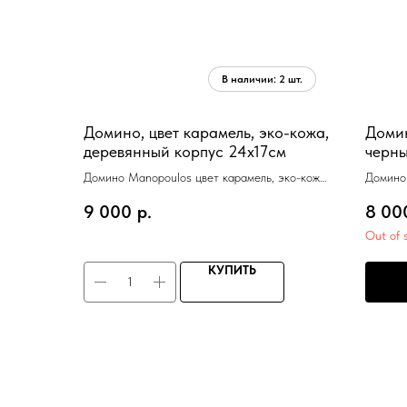
Домино, цвет карамель, эко-кожа,
Доми
деревянный корпус 24x17см
черны
Домино Manopoulos цвет карамель, эко-кожа,
Домино
деревянный ящик 24x17см
9 000
р.
8 00
Out of 
КУПИТЬ
П