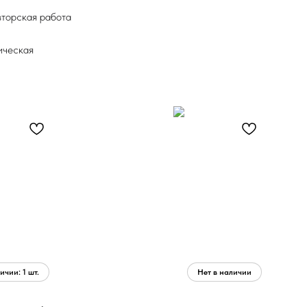
вторская работа
ическая