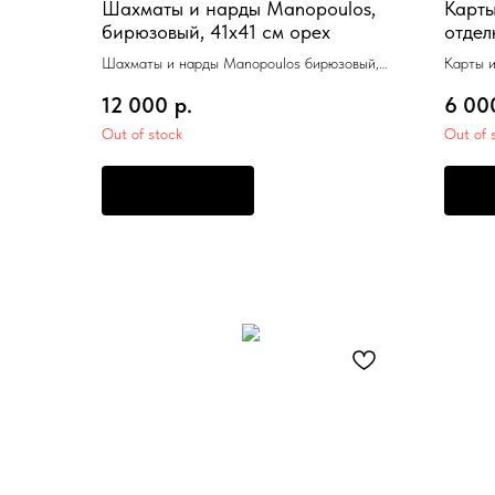
Шахматы и нарды Manopoulos,
Карты
бирюзовый, 41х41 см орех
отдел
темно
Шахматы и нарды Manopoulos бирюзовый,
Карты 
41х41 см орех
корпуса
12 000
р.
6 00
см
Out of stock
Out of 
ПРЕДЗАКАЗ
П