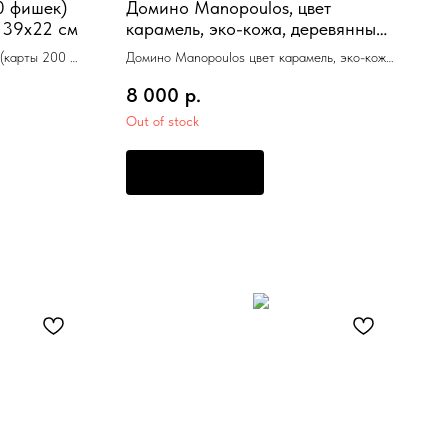
0 фишек)
Домино Manopoulos, цвет
 39х22 см
карамель, эко-кожа, деревянный
ящик 24x17см
(карты 200 шт
Домино Manopoulos цвет карамель, эко-кожа,
 см
деревянный ящик 24x17см
8 000
р.
Out of stock
ПРЕДЗАКАЗ