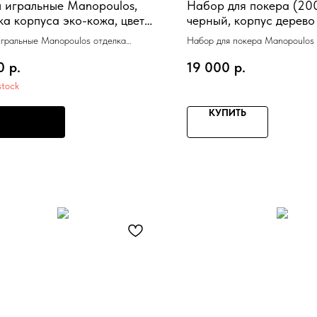
 игральные Manopoulos,
Набор для покера (20
ка корпуса эко-кожа, цвет
черный, корпус дерево
-серый, 24х17 см
игральные Manopoulos отделка
Набор для покера Manopoulos 
 эко-кожа, цвет темно-серый, 24х17
) черный, корпус дерево 39х22
0
р.
19 000
р.
stock
КУПИТЬ
РЕДЗАКАЗ