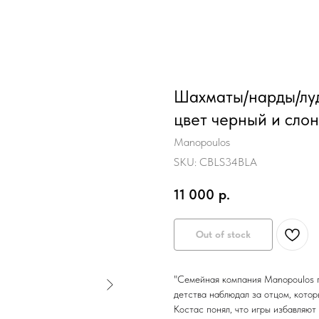
Шахматы/нарды/луд
цвет черный и слон
Manopoulos
SKU:
CBLS34BLA
11 000
р.
Out of stock
"Семейная компания Manopoulos 
детства наблюдал за отцом, котор
Костас понял, что игры избавляют