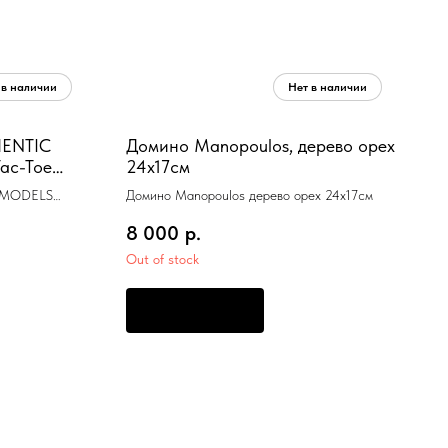
HENTIC
Домино Manopoulos, дерево орех
ac-Toe
24x17см
 шпон
C MODELS
Домино Manopoulos дерево орех 24x17см
3,6 см, МДФ,
8 000
р.
Out of stock
ПРЕДЗАКАЗ