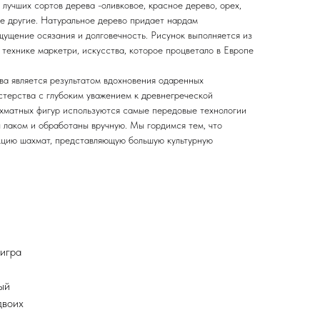
лучших сортов дерева -оливковое, красное дерево, орех,
ие другие. Натуральное дерево придает нардам
щущение осязания и долговечность. Рисунок выполняется из
технике маркетри, искусства, которое процветало в Европе
ва является результатом вдохновения одаренных
стерства с глубоким уважением к древнегреческой
ахматных фигур используются самые передовые технологии
 лаком и обработаны вручную. Мы гордимся тем, что
кцию шахмат, представляющую большую культурную
 игра
ый
двоих