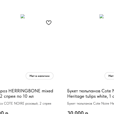
т роз HERRINGBONE mixed
Букет тюльпанов Cote 
, 2 спрея по 10 мл
Heritage tulips white, 1
10 мл, 38 x 38 x 38
роз COTE NOIRE розовый, 2 спрея
Букет тюльпанов Cote Noire Her
white, 1 спрей по 10 мл, 38 x 3
00
р.
30 000
р.