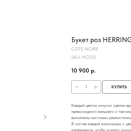
Букет роз HERRING
COTE NOIRE
SKU:
HCF05
10 900
р.
КУПИТЬ
Каждый цветок искусно сделан вр
превосходного внешнего и тактил
выполнены настолько реалистично,
В состав каждой композиции с ц
парфюмером, чтобы усилить ощуще