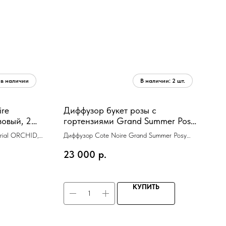
ire
Диффузор букет розы с
овый, 2
гортензиями Grand Summer Pos
,бело-голубой, металл, 2 спрея по
erial ORCHID,
Диффузор Cote Noire Grand Summer Posy
10 мл
x60x65
Blueбукет розы с гортензиями, ,бело-голубой,
23 000
р.
серебряная ваза, металл, спрей 15 мл*2шт
КУПИТЬ