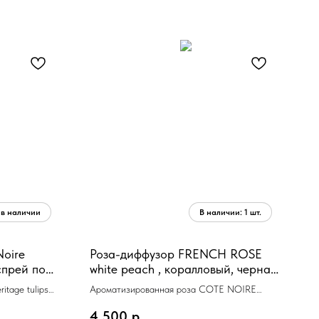
Noire
Роза-диффузор FRENCH ROSE
 спрей по
white peach , коралловый, черная
ваза, 1 спрей 10мл
itage tulips
Ароматизированная роза COTE NOIRE
8 x 38
коралловый,1 спрей 10мл
4 500
р.