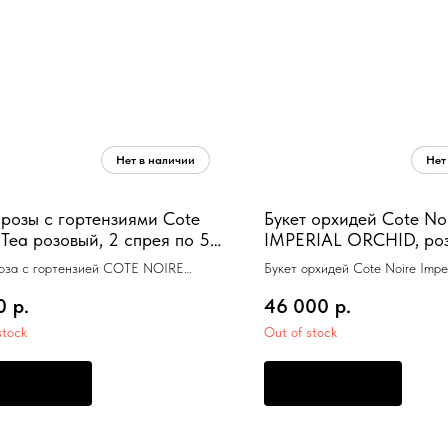
 розы с гортензиями Cote
Букет орхидей Cote No
 Tea розовый, 2 спрея по 5
IMPERIAL ORCHID, роз
спрея по 10мл
роза с гортензией COTE NOIRE
Букет орхидей Cote Noire Imp
, 2 спрея 5 мл
розовый, 2 спрея по 10 мл, 60
0
р.
46 000
р.
stock
Out of stock
РЕДЗАКАЗ
ПРЕДЗАКАЗ