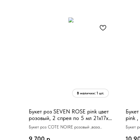
Букет роз SEVEN ROSE pink цвет
Буке
розовый, 2 спрея по 5 мл 21х17х17
pink 
см
Букет роз COTE NOIRE розовый ,ваза
Букет 
металл, 2 спрея
9 700
р.
10 9