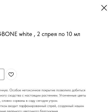
BONE white , 2 спрея по 10 мл
учную. Особое нетоксичное покрытие позволило добиться
ьного сходства с настоящим растением. Утонченные цветы
 словно сорваны в саду сегодня утром.
ветком входит парфюмированный спрей, созданный нашим
ние реального цветочного благоухания.