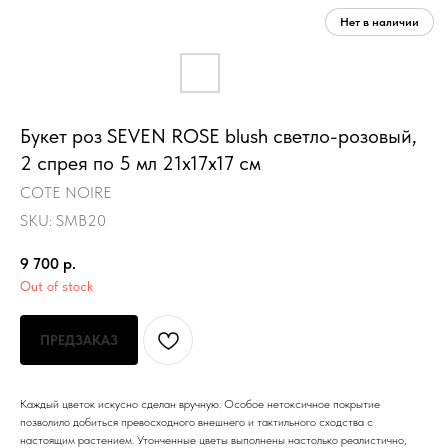
Букет роз SEVEN ROSE blush светло-розовый,
2 спрея по 5 мл 21х17х17 см
COTE NOIRE
SKU:
SMB20
9 700
р.
Out of stock
ПРЕДЗАКАЗ
Каждый цветок искусно сделан вручную. Особое нетоксичное покрытие
позволило добиться превосходного внешнего и тактильного сходства с
настоящим растением. Утонченные цветы выполнены настолько реалистично,