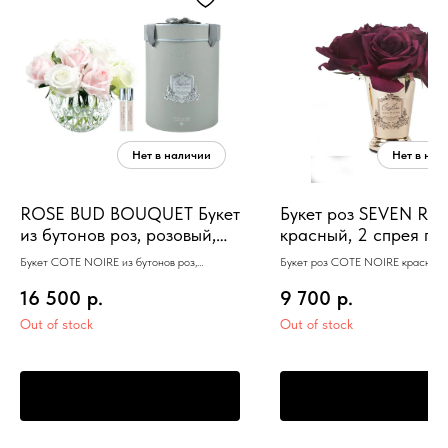
ROSE BUD BOUQUET Букет
Букет роз SEVEN ROS
из бутонов роз, розовый,
красный, 2 спрея по
зеленый и белый, 2 спрея
21х17х17 см
Букет COTE NOIRE из бутонов роз,
Букет роз COTE NOIRE красный,
по 10 мл
розовый, зеленый и белый, 2 спрея по 10 мл
16 500
р.
9 700
р.
Out of stock
Out of stock
ПРЕДЗАКАЗ
ПРЕДЗАКАЗ