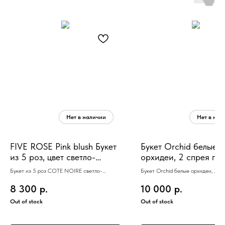
FIVE ROSE Pink blush Букет
Букет Orchid белые
из 5 роз, цвет светло-
орхидеи, 2 спрея по 
розовый, 2 спрея по 5
Букет из 5 роз COTE NOIRE светло-
Букет Orchid белые орхидеи, 2 сп
розовый, 2 спрея по 5 мл
мл
8 300
р.
10 000
р.
Out of stock
Out of stock