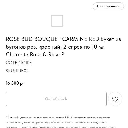
ROSE BUD BOUQUET CARMINE RED Букет из
бутонов роз, красный, 2 спрея по 10 мл
Charente Rose & Rose P
COTE NOIRE
SKU:
RRB04
16 500
р.
Out of stock
"Каждый цветок искусно сделан вручную. Особое нетоксичное покрытие
позволило добиться превосходного внешнего и тактильного сходства с
настоящим растением. Утонченные цветы выполнены настолько реалистично,