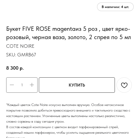
Букет FIVE ROSE magentaиз 5 роз , цвет ярко-
розовый, черная ваза, золото, 2 спрея по 5 мл
COTE NOIRE
SKU:
GMRB67
8 300
р.
КУПИТЬ
"Каждый цветок Cote Noire искусно выполнен вручную. Особое нетоксичное
покрытие позволило добиться превосходного внешнего и тактильного сходства с
настоящим растением. Утонченные цветы выполнены настолько реалистично,
словно сорваны в саду сегодня утром.
В состав каждой композиции с цветком входит парфюмированный спрей,
созданный нашим парфюмером, чтобы усилить ощущение реального цветочного
благоухания.