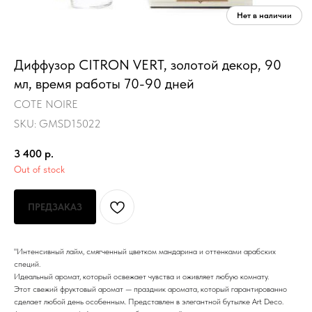
Диффузор CITRON VERT, золотой декор, 90
мл, время работы 70-90 дней
COTE NOIRE
SKU:
GMSD15022
3 400
р.
Out of stock
ПРЕДЗАКАЗ
"Интенсивный лайм, смягченный цветком мандарина и оттенками арабских
специй.
Идеальный аромат, который освежает чувства и оживляет любую комнату.
Этот свежий фруктовый аромат — праздник аромата, который гарантированно
сделает любой день особенным. Представлен в элегантной бутылке Art Deco.