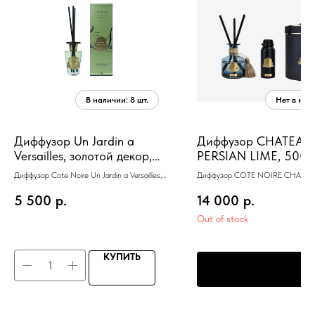
Диффузор Un Jardin a
Диффузор CHATEAU
Versailles, золотой декор,
PERSIAN LIME, 500 
150 мл, ВхШхД
золотой декор 12Х12
Диффузор Cote Noire Un Jardin a Versailles,
Диффузор COTE NOIRE CHATE
30х10,5х10,5 см
золотой декор, 150 мл, ВхШхД 30х10,5х10,5
PERSIAN LIME 500 мл 12Х12Х31
5 500
р.
14 000
р.
см
Out of stock
КУПИТЬ
ПРЕДЗАКАЗ