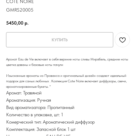
COTE NOIRE
GMRS20005
5450,00
р.
КУПИТЬ
Аромат Eau de Vie включает в себя верхние ноты сливы Мирабель, средние ноты
цветка даваны и базовые ноты пачули
Изысканные ароматы из Прованса и оригинальный дизайн создают идеальный
подарок для самых любимых . Коллекция Cote Noire включает диффузоры, свечи,
ароматизированные букеты. "
Аромат: Травяной
Ароматизация: Ручная
Вид ароматизатора: Пропитанный
Количество в упаковке, шт: 1
Комерческий тип: Ароматический диффузор
Комплектация: Запасной блок 1 шт