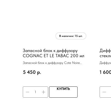
Запасной блок к диффузору
Дифф
COGNAC ET LE TABAC 200 мл
стекл
арома
Запасной блок к диффузору Cote Noire
Диффуз
COGNAC ET LE TABAC200 мл
деревян
5 450
р.
1 60
КУПИТЬ