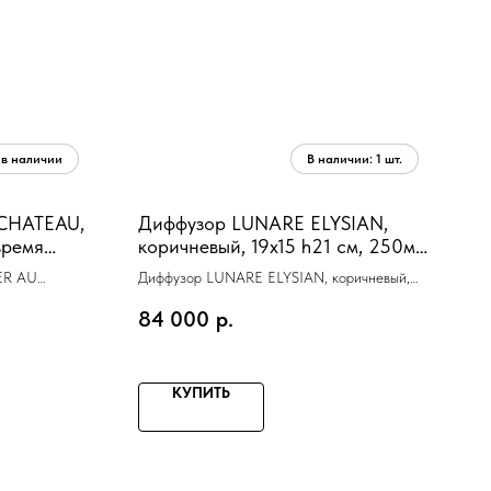
 CHATEAU,
Диффузор LUNARE ELYSIAN,
время
коричневый, 19x15 h21 см, 250мл,
стекло, ручная работа, аромат
ER AU
Диффузор LUNARE ELYSIAN, коричневый,
Elixir
мл
19x15 h21 см, 250мл, стекло, ручная работа,
84 000
р.
аромат Elixir
КУПИТЬ