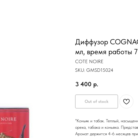
Диффузор COGNAC 
мл, время работы 
COTE NOIRE
SKU:
GMSD15024
3 400
р.
Out of stock
"Коньяк и табак. Теплый, насыщен
ореха, табака и коньяка. Предста
Аромат держится 4-6 месяцев при