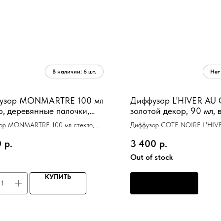
узор MONMARTRE 100 мл
Диффузор L'HIVER AU
о, деревянные палочки,
золотой декор, 90 мл, 
т цветочный
работы 70-90 дней
ор MONMARTRE 100 мл стекло,
Диффузор COTE NOIRE L'HIV
ные палочки, аромат цветочный
CHATEAU золотой декор, 90 
0
р.
3 400
р.
Out of stock
КУПИТЬ
ПРЕДЗАКАЗ