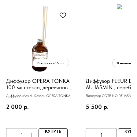
Диффузор OPERA TONKA
Диффузор FLEUR DE
100 мл стекло, деревянные
AU JASMIN , серебр
палочки
декор, 150 мл, ВхШх
Диффузор Mas du Roseau OPERA TONKA
Диффузор COTE NOIRE JASMIN
30х10,5х10,5 см
100 мл стекло, деревянные палочки
серебряный декор 150 мл
2 000
р.
5 500
р.
КУПИТЬ
КУПИ