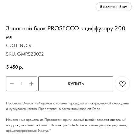
Запасной блок PROSECCO к диффузору 200
мл
COTE NOIRE
SKU:
GMRS20032
5 450
р.
КУПИТЬ
Просекко. Элегантный аромат с нотами персидского инжира, черной смородины
и мускусного цветка. Представлен в элегантной вазе Art Deco
Изысканные ароматы из Прованса и оригинальный дизайн создают идеальный
подарок для самых любимых . Коллекция Cote Noire включает диффузоры, свечи,
ароматизированные букеты. "