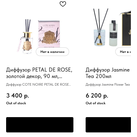
Диффузор PETAL DE ROSE,
Диффузор Jasmine Fl
золотой декор, 90 мл,
Tea 200мл
время работы 70-90 дней
Диффузор COTE NOIRE PETAL DE ROSE
Диффузор Jasmine Flower Tea 20
золотой декор 90 мл
3 400
р.
6 200
р.
Out of stock
Out of stock
ПРЕДЗАКАЗ
ПРЕДЗАКАЗ