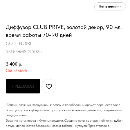
Диффузор CLUB PRIVE, золотой декор, 90 мл,
время работы 70-90 дней
COTE NOIRE
SKU:
GMSD15025
3 400
р.
Out of stock
ПРЕДЗАКАЗ
"Теплый, сложный, волнующий. Идеально подобранный аромат перенесет вас в
обшитую дубом клубную комнату с глубокими кожаными диванами, окруженными
ревущим огнем.
Верхние ноты: перец и бутоны гвоздики. Средние ноты состаренной кожи, дуба и
пачули дополняются базовыми нотами табака и мускуса Представлен в