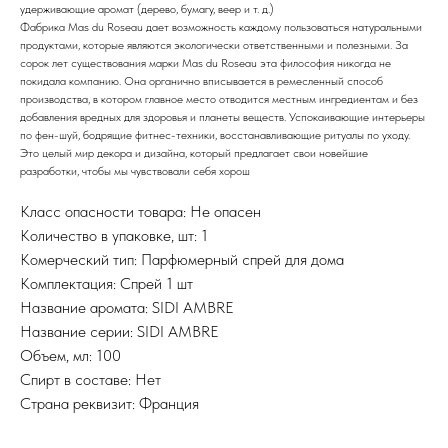
удерживающие аромат (дерево, бумагу, веер и т. д.)
Фабрика Mas du Roseau дает возможность каждому пользоваться натуральными
продуктами, которые являются экологически ответственными и полезными. За
сорок лет существования марки Mas du Roseau эта философия никогда не
покидала компанию. Она органично вписывается в ремесленный способ
производства, в котором главное место отводится местным ингредиентам и без
добавления вредных для здоровья и планеты веществ. Успокаивающие интерьеры
по фен-шуй, бодрящие фитнес-техники, восстанавливающие ритуалы по уходу.
Это целый мир декора и дизайна, который предлагает свои новейшие
разработки, чтобы мы чувствовали себя хорош
Класс опасности товара: Не опасен
Количество в упаковке, шт: 1
Комерческий тип: Парфюмерный спрей для дома
Комплектация: Спрей 1 шт
Название аромата: SIDI AMBRE
Название серии: SIDI AMBRE
Объем, мл: 100
Спирт в составе: Нет
Страна реквизит: Франция