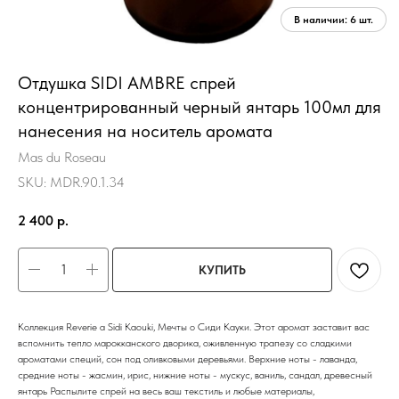
Отдушка SIDI AMBRE спрей
концентрированный черный янтарь 100мл для
нанесения на носитель аромата
Mas du Roseau
SKU:
MDR.90.1.34
2 400
р.
КУПИТЬ
Коллекция Reverie a Sidi Kaouki, Мечты о Сиди Кауки. Этот аромат заставит вас
вспомнить тепло марокканского дворика, оживленную трапезу со сладкими
ароматами специй, сон под оливковыми деревьями. Верхние ноты - лаванда,
средние ноты - жасмин, ирис, нижние ноты - мускус, ваниль, сандал, древесный
янтарь Распылите спрей на весь ваш текстиль и любые материалы,