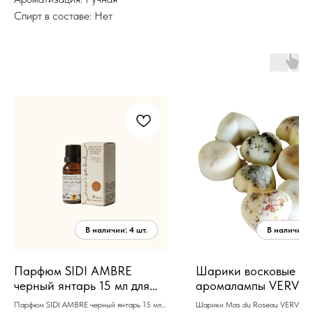
Спирт в составе: Нет
Парфюм SIDI AMBRE
Шарики восковые дл
черный янтарь 15 мл для
аромалампы VERVEI
нанесения на носитель
набор 4шт*15 гр, ве
Парфюм SIDI AMBRE черный янтарь 15 мл
Шарики Mas du Roseau VERVEIN