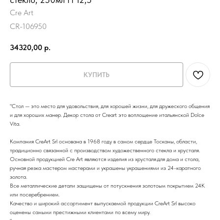
Cre Art
CR-106950
34320,00
р.
КУПИТЬ
"Стол — это место для удовольствия, для хорошей жизни, для дружеского общения
и для хороших манер. Декор стола от Creart это воплощение итальянской Dolce
Vita.
Компания CreArt Srl основана в 1968 году в самом сердце Тосканы, области,
традиционно связанной с производством художественного стекла и хрусталя.
Основной продукцией Cre Art являются изделия из хрусталя.для дома и стола,
ручная резка мастером мастерами и украшены украшениями из 24-каратного
золота.
Все металлические детали защищены от потускнения золотоым покрытием 24К
или посеребрением.
Качество и широкий ассортимент выпускаемой продукции CreArt Srl высоко
оценены самыми престижными клиентами по всему миру.