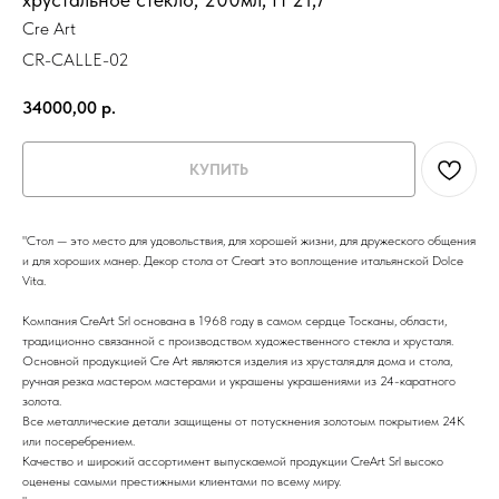
Cre Art
CR-CALLE-02
34000,00
р.
КУПИТЬ
"Стол — это место для удовольствия, для хорошей жизни, для дружеского общения
и для хороших манер. Декор стола от Creart это воплощение итальянской Dolce
Vita.
Компания CreArt Srl основана в 1968 году в самом сердце Тосканы, области,
традиционно связанной с производством художественного стекла и хрусталя.
Основной продукцией Cre Art являются изделия из хрусталя.для дома и стола,
ручная резка мастером мастерами и украшены украшениями из 24-каратного
золота.
Все металлические детали защищены от потускнения золотоым покрытием 24К
или посеребрением.
Качество и широкий ассортимент выпускаемой продукции CreArt Srl высоко
оценены самыми престижными клиентами по всему миру.