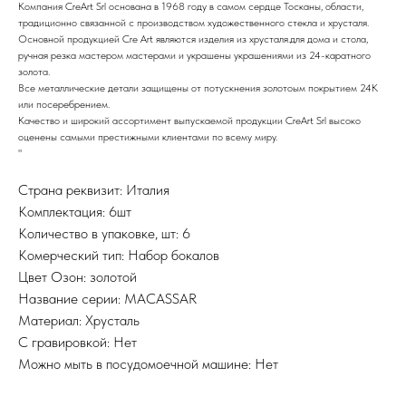
Компания CreArt Srl основана в 1968 году в самом сердце Тосканы, области,
традиционно связанной с производством художественного стекла и хрусталя.
Основной продукцией Cre Art являются изделия из хрусталя.для дома и стола,
ручная резка мастером мастерами и украшены украшениями из 24-каратного
золота.
Все металлические детали защищены от потускнения золотоым покрытием 24К
или посеребрением.
Качество и широкий ассортимент выпускаемой продукции CreArt Srl высоко
оценены самыми престижными клиентами по всему миру.
"
Страна реквизит: Италия
Комплектация: 6шт
Количество в упаковке, шт: 6
Комерческий тип: Набор бокалов
Цвет Озон: золотой
Название серии: MACASSAR
Материал: Хрусталь
С гравировкой: Нет
Можно мыть в посудомоечной машине: Нет