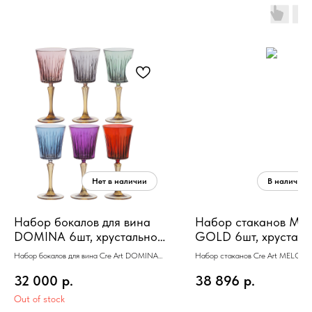
Набор бокалов для вина
Набор стаканов M
DOMINA 6шт, хрустальное
GOLD 6шт, хрусталь,
стекло, 200 мл H 21
золото 24К , 250 мл 
Набор бокалов для вина Cre Art DOMINA
Набор стаканов Cre Art MELO
6шт, хрустальное стекло,H 21
TUMBLER 6шт, хрусталь, золото 2
32 000
р.
38 896
р.
Out of stock