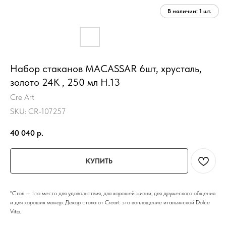
Набор стаканов MACASSAR 6шт, хрусталь,
золото 24К , 250 мл H.13
Cre Art
SKU:
CR-107257
40 040
р.
КУПИТЬ
"Стол — это место для удовольствия, для хорошей жизни, для дружеского общения
и для хороших манер. Декор стола от Creart это воплощение итальянской Dolce
Vita.