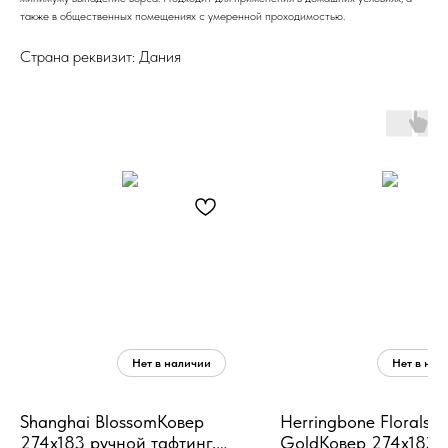
также в общественных помещениях с умеренной проходимостью.
Страна реквизит: Дания
Shanghai BlossomКовер
Herringbone Florals P
274х183 ручной тафтинг,
GoldКовер 274х183 