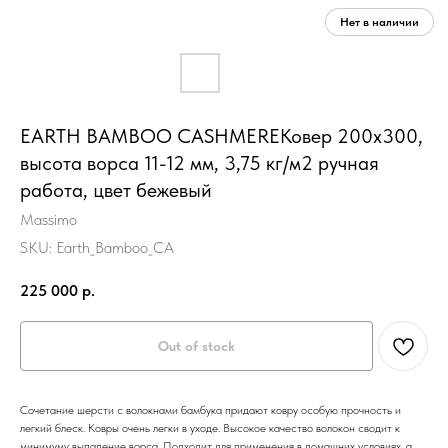
EARTH BAMBOO CASHMEREКовер 200х300,
высота ворса 11-12 мм, 3,75 кг/м2 ручная
работа, цвет бежевый
Massimo
SKU:
Earth_Bamboo_CA
225 000
р.
Out of stock
Сочетание шерсти с волокнами бамбука придают ковру особую прочность и
легкий блеск. Ковры очень легки в уходе. Высокое качество волокон сводит к
минимуму выпадение ворса. Подходит для применения в домашних условиях, а