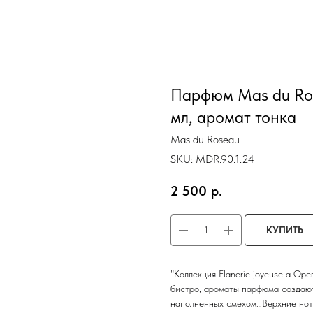
Парфюм Mas du Ro
мл, аромат тонка
Mas du Roseau
SKU:
MDR.90.1.24
2 500
р.
КУПИТЬ
"Коллекция Flanerie joyeuse a Op
бистро, ароматы парфюма создаю
наполненных смехом…Верхние ноты 