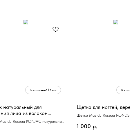
 натуральный для
Щетка для ногтей, дер
ния лица из волокон
Щетка Mas du Roseau RONDS д
ку с экстрактом зеленого
Mas du Roseau KONJAC натуральный
дерево
1 000
р.
вания лица из волокон конняку с