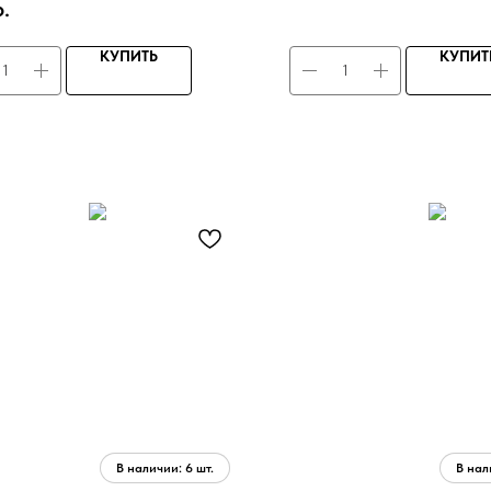
р.
том зеленого чая
КУПИТЬ
КУПИТ