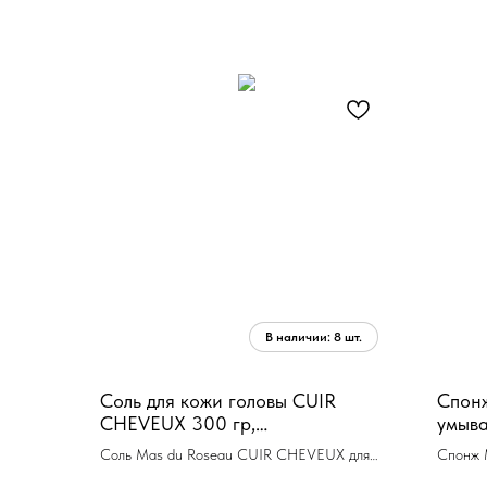
Соль для кожи головы CUIR
Спонж
CHEVEUX 300 гр,
умыва
отшелушивающая, аромат
коння
Соль Mas du Roseau CUIR CHEVEUX для
Спонж 
маковый цветок
чая
кожи головы 300 гр, отшелушивающая
для умы