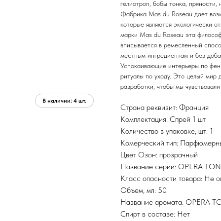
гелиотроп, бобы тонка, пряности, 
Фабрика Mas du Roseau дает возм
которые являются экологически о
марки Mas du Roseau эта философ
вписывается в ремесленный спосо
местным ингредиентам и без доба
Успокаивающие интерьеры по фен
ритуалы по уходу. Это целый мир 
разработки, чтобы мы чувствовали
Страна реквизит: Франция
Комплектация: Спрей 1 шт
Количество в упаковке, шт: 1
Комерческий тип: Парфюмерны
Цвет Озон: прозрачный
Название серии: OPERA TO
Класс опасности товара: Не 
Объем, мл: 50
Название аромата: OPERA 
Спирт в составе: Нет