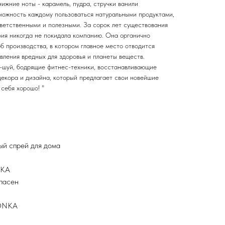
нижние ноты - карамель, пудра, стручки ванили
ожность каждому пользоваться натуральными продуктами,
тветственными и полезными. За сорок лет существования
ия никогда не покидала компанию. Она органично
б производства, в котором главное место отводится
вления вредных для здоровья и планеты веществ.
-шуй, бодрящие фитнес-техники, восстанавливающие
декора и дизайна, который предлагает свои новейшие
 себя хорошо! "
й спрей для дома
NKA
опасен
TONKA