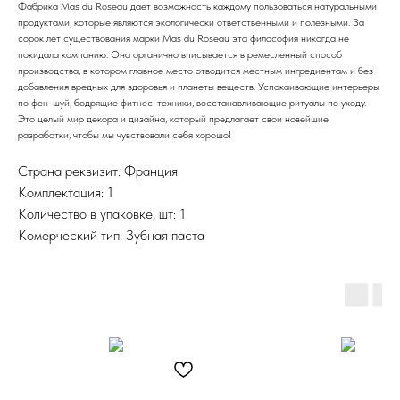
Фабрика Mas du Roseau дает возможность каждому пользоваться натуральными
продуктами, которые являются экологически ответственными и полезными. За
сорок лет существования марки Mas du Roseau эта философия никогда не
покидала компанию. Она органично вписывается в ремесленный способ
производства, в котором главное место отводится местным ингредиентам и без
добавления вредных для здоровья и планеты веществ. Успокаивающие интерьеры
по фен-шуй, бодрящие фитнес-техники, восстанавливающие ритуалы по уходу.
Это целый мир декора и дизайна, который предлагает свои новейшие
разработки, чтобы мы чувствовали себя хорошо!
Страна реквизит: Франция
Комплектация: 1
Количество в упаковке, шт: 1
Комерческий тип: Зубная паста