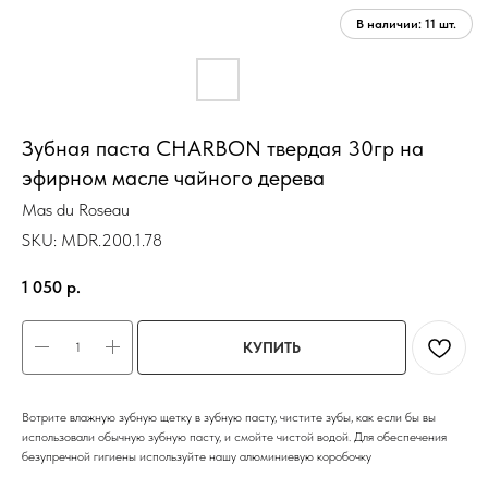
Зубная паста CHARBON твердая 30гр на
эфирном масле чайного дерева
Mas du Roseau
SKU:
MDR.200.1.78
1 050
р.
КУПИТЬ
Вотрите влажную зубную щетку в зубную пасту, чистите зубы, как если бы вы
использовали обычную зубную пасту, и смойте чистой водой. Для обеспечения
безупречной гигиены используйте нашу алюминиевую коробочку