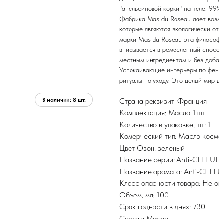
"апельсиновой корки" на теле. 9
Фабрика Mas du Roseau дает возм
которые являются экологически о
марки Mas du Roseau эта философ
вписывается в ремесленный спосо
местным ингредиентам и без доба
Успокаивающие интерьеры по фен
ритуалы по уходу. Это целый мир 
Страна реквизит: Франция
Комплектация: Масло 1 шт
Количество в упаковке, шт: 1
Комерческий тип: Масло косм
Цвет Озон: зеленый
Название серии: Anti-CELLUL
Название аромата: Anti-CELL
Класс опасности товара: Не 
Объем, мл: 100
Срок годности в днях: 730
Состав: Масло