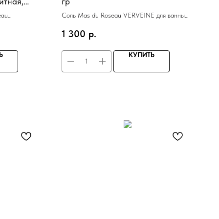
итная,
гр
ика
eau
Соль Mas du Roseau VERVEINE для ванны
ина синтетика
300 гр
1 300
р.
Ь
КУПИТЬ