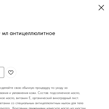
0 мл антицеллюлитное
сделайте свою обычную процедуру по уходу за
вания и увлажнения кожи. Состав: подсолнечное масло,
ое масло, витамин Е, органический виноградный лист.
четании со специальным антицеллюлитным мылом для тела
ультата… Круговыми движениями нанесите масло на участки