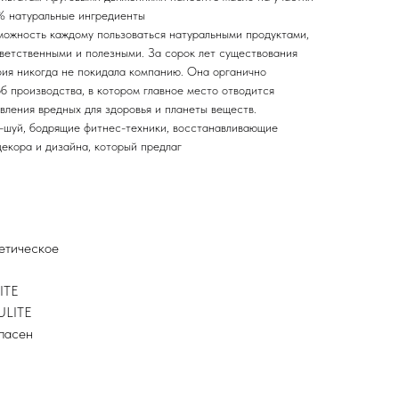
9% натуральные ингредиенты
ожность каждому пользоваться натуральными продуктами,
тветственными и полезными. За сорок лет существования
ия никогда не покидала компанию. Она органично
б производства, в котором главное место отводится
вления вредных для здоровья и планеты веществ.
-шуй, бодрящие фитнес-техники, восстанавливающие
декора и дизайна, который предлаг
етическое
ITE
ULITE
опасен