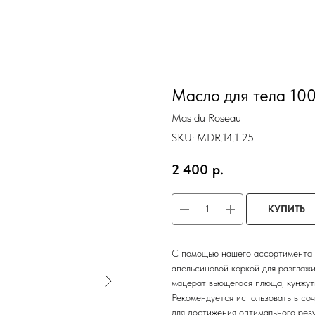
Масло для тела 10
Mas du Roseau
SKU:
MDR.14.1.25
2 400
р.
КУПИТЬ
С помощью нашего ассортимента 
апельсиновой коркой для разглажи
мацерат вьющегося плюща, кунжутн
Рекомендуется использовать в со
для достижения оптимального рез