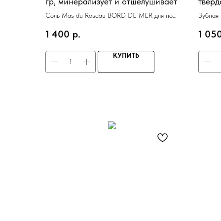
гр, минерализует и отшелушивает
тверд
Соль Mas du Roseau BORD DE MER для ног
Зубная
300 гр, минерализует и отшелушивает
тверда
1 400
р.
1 05
КУПИТЬ