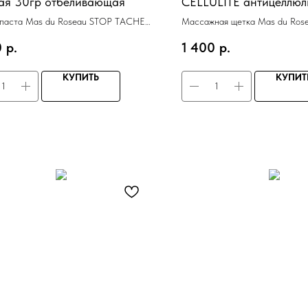
ая 30гр отбеливающая
CELLULITE антицеллюл
дерево, щетина синтет
 паста Mas du Roseau STOP TACHES
Массажная щетка Mas du Ros
я 30гр отбеливающая
антицеллюлитная, дерево, щет
0
р.
1 400
р.
КУПИТЬ
КУПИТ